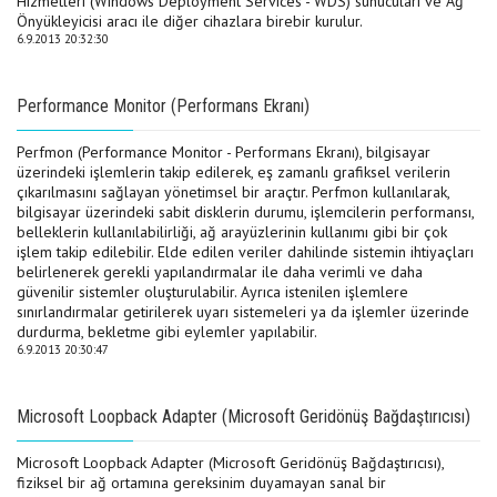
Hizmetleri (Windows Deployment Services - WDS) sunucuları ve Ağ
Önyükleyicisi aracı ile diğer cihazlara birebir kurulur.
6.9.2013 20:32:30
Performance Monitor (Performans Ekranı)
Perfmon (Performance Monitor - Performans Ekranı), bilgisayar
üzerindeki işlemlerin takip edilerek, eş zamanlı grafiksel verilerin
çıkarılmasını sağlayan yönetimsel bir araçtır. Perfmon kullanılarak,
bilgisayar üzerindeki sabit disklerin durumu, işlemcilerin performansı,
belleklerin kullanılabilirliği, ağ arayüzlerinin kullanımı gibi bir çok
işlem takip edilebilir. Elde edilen veriler dahilinde sistemin ihtiyaçları
belirlenerek gerekli yapılandırmalar ile daha verimli ve daha
güvenilir sistemler oluşturulabilir. Ayrıca istenilen işlemlere
sınırlandırmalar getirilerek uyarı sistemeleri ya da işlemler üzerinde
durdurma, bekletme gibi eylemler yapılabilir.
6.9.2013 20:30:47
Microsoft Loopback Adapter (Microsoft Geridönüş Bağdaştırıcısı)
Microsoft Loopback Adapter (Microsoft Geridönüş Bağdaştırıcısı),
fiziksel bir ağ ortamına gereksinim duyamayan sanal bir