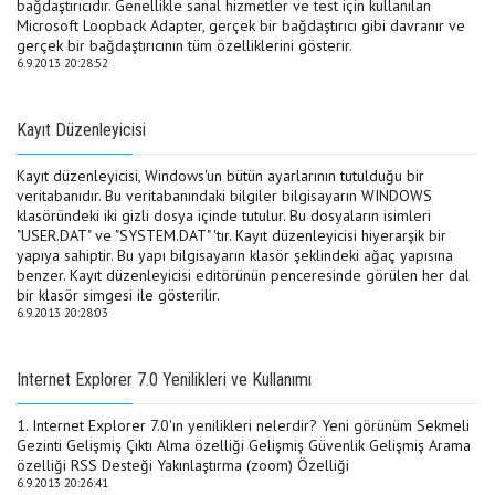
bağdaştırıcıdır. Genellikle sanal hizmetler ve test için kullanılan
Microsoft Loopback Adapter, gerçek bir bağdaştırıcı gibi davranır ve
gerçek bir bağdaştırıcının tüm özelliklerini gösterir.
6.9.2013 20:28:52
Kayıt Düzenleyicisi
Kayıt düzenleyicisi, Windows'un bütün ayarlarının tutulduğu bir
veritabanıdır. Bu veritabanındaki bilgiler bilgisayarın WINDOWS
klasöründeki iki gizli dosya içinde tutulur. Bu dosyaların isimleri
"USER.DAT" ve "SYSTEM.DAT" 'tır. Kayıt düzenleyicisi hiyerarşik bir
yapıya sahiptir. Bu yapı bilgisayarın klasör şeklindeki ağaç yapısına
benzer. Kayıt düzenleyicisi editörünün penceresinde görülen her dal
bir klasör simgesi ile gösterilir.
6.9.2013 20:28:03
Internet Explorer 7.0 Yenilikleri ve Kullanımı
1. Internet Explorer 7.0'ın yenilikleri nelerdir? Yeni görünüm Sekmeli
Gezinti Gelişmiş Çıktı Alma özelliği Gelişmiş Güvenlik Gelişmiş Arama
özelliği RSS Desteği Yakınlaştırma (zoom) Özelliği
6.9.2013 20:26:41