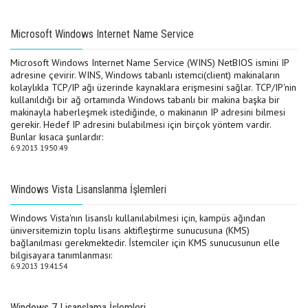
Microsoft Windows Internet Name Service
Microsoft Windows Internet Name Service (WINS) NetBIOS ismini IP
adresine çevirir. WINS, Windows tabanlı istemci(client) makinaların
kolaylıkla TCP/IP ağı üzerinde kaynaklara erişmesini sağlar. TCP/IP'nin
kullanıldığı bir ağ ortamında Windows tabanlı bir makina başka bir
makinayla haberleşmek istediğinde, o makinanın IP adresini bilmesi
gerekir. Hedef IP adresini bulabilmesi için birçok yöntem vardir.
Bunlar kısaca şunlardır:
6.9.2013 19:50:49
Windows Vista Lisanslanma İşlemleri
Windows Vista'nın lisanslı kullanılabilmesi için, kampüs ağından
üniversitemizin toplu lisans aktifleştirme sunucusuna (KMS)
bağlanılması gerekmektedir. İstemciler için KMS sunucusunun elle
bilgisayara tanımlanması:
6.9.2013 19:41:54
Windows 7 Lisanslama İşlemleri