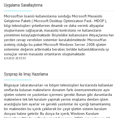
Uygulama Sanallaştırma
Microsoft'un lisanslı kullanıcılarına sunduğu Microsoft Masaüstü
Geliştirme Paketi ( Microsoft Desktop Optimization Pack - MDOP ),
bilgi teknolojileri şirketlerinin dinamik ve daha verimli altyapılar
oluşturmasını sağlayarak, masaüstü kontrolünü ve kullanıcıların
yönetimini kolaylaştırmaktadır. Böylelikle kullanıcıların ihtiyaçlarına her
yerden cevap verebilen sistemler kurulabilmektedir. Microsoft'un
üretmiş olduğu bu paket Microsoft Windows Server 2008 işletim
sisteminin değerini arttırmakla beraber, birlikte kullanıldıklarında iyi
sonuçlar veren masaüstü ortamlarını oluştumaktadır.
6.9.2013 20:33:33
Sysprep ile İmaj Hazırlama
Bilgisayar labaratuvarları ve bilişim teknolojileri kurslarında kullanılan
sınıflarda bulunan makinelerin donanım farkı önemsenmeksizin aynı
işletim sistemi ve yazılımları içermesi gerekir. Bunun gibi durumlarda
makinelere tek tek kurulum yapmak yerine imajlama denilen işlem
aracılığıyla tüm ayarlar ve gerekli yazılımlar ile içeriği tamamlanmış
bir makineden bu içerik çekilerek bir çeşit işletim sistemi kurulum
dosyasi haline getirilir. Bu dosya ile içerik, Windows Kurulum