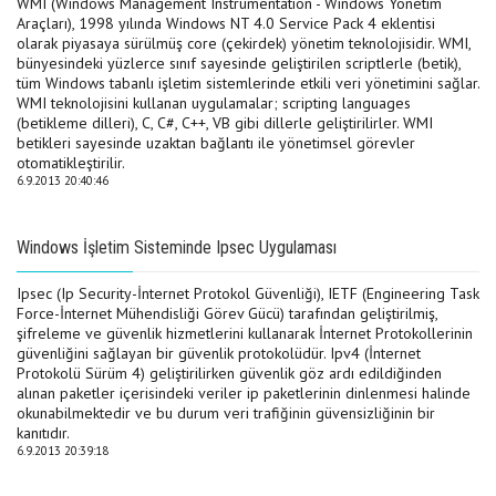
WMI (Windows Management Instrumentation - Windows Yönetim
Araçları), 1998 yılında Windows NT 4.0 Service Pack 4 eklentisi
olarak piyasaya sürülmüş core (çekirdek) yönetim teknolojisidir. WMI,
bünyesindeki yüzlerce sınıf sayesinde geliştirilen scriptlerle (betik),
tüm Windows tabanlı işletim sistemlerinde etkili veri yönetimini sağlar.
WMI teknolojisini kullanan uygulamalar; scripting languages
(betikleme dilleri), C, C#, C++, VB gibi dillerle geliştirilirler. WMI
betikleri sayesinde uzaktan bağlantı ile yönetimsel görevler
otomatikleştirilir.
6.9.2013 20:40:46
Windows İşletim Sisteminde Ipsec Uygulaması
Ipsec (Ip Security-İnternet Protokol Güvenliği), IETF (Engineering Task
Force-İnternet Mühendisliği Görev Gücü) tarafından geliştirilmiş,
şifreleme ve güvenlik hizmetlerini kullanarak İnternet Protokollerinin
güvenliğini sağlayan bir güvenlik protokolüdür. Ipv4 (İnternet
Protokolü Sürüm 4) geliştirilirken güvenlik göz ardı edildiğinden
alınan paketler içerisindeki veriler ip paketlerinin dinlenmesi halinde
okunabilmektedir ve bu durum veri trafiğinin güvensizliğinin bir
kanıtıdır.
6.9.2013 20:39:18