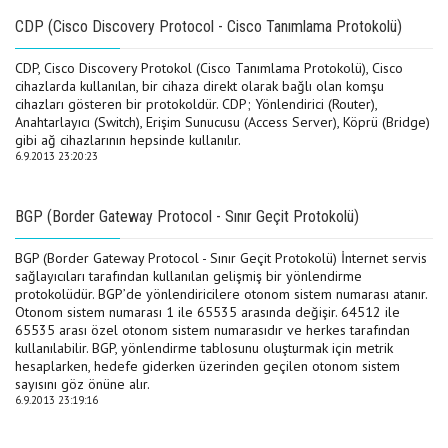
CDP (Cisco Discovery Protocol - Cisco Tanımlama Protokolü)
CDP, Cisco Discovery Protokol (Cisco Tanımlama Protokolü), Cisco
cihazlarda kullanılan, bir cihaza direkt olarak bağlı olan komşu
cihazları gösteren bir protokoldür. CDP; Yönlendirici (Router),
Anahtarlayıcı (Switch), Erişim Sunucusu (Access Server), Köprü (Bridge)
gibi ağ cihazlarının hepsinde kullanılır.
6.9.2013 23:20:23
BGP (Border Gateway Protocol - Sınır Geçit Protokolü)
BGP (Border Gateway Protocol - Sınır Geçit Protokolü) İnternet servis
sağlayıcıları tarafından kullanılan gelişmiş bir yönlendirme
protokolüdür. BGP’de yönlendiricilere otonom sistem numarası atanır.
Otonom sistem numarası 1 ile 65535 arasında değişir. 64512 ile
65535 arası özel otonom sistem numarasıdır ve herkes tarafından
kullanılabilir. BGP, yönlendirme tablosunu oluşturmak için metrik
hesaplarken, hedefe giderken üzerinden geçilen otonom sistem
sayısını göz önüne alır.
6.9.2013 23:19:16