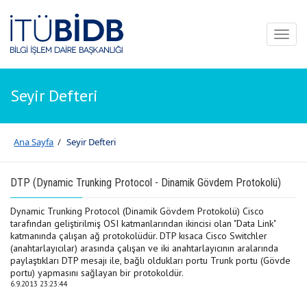
Toggl
naviga
Seyir Defteri
Ana Sayfa
/
Seyir Defteri
DTP (Dynamic Trunking Protocol - Dinamik Gövdem Protokolü)
Dynamic Trunking Protocol (Dinamik Gövdem Protokolü) Cisco
tarafından geliştirilmiş OSI katmanlarından ikincisi olan "Data Link"
katmanında çalışan ağ protokolüdür. DTP kısaca Cisco Switchler
(anahtarlayıcılar) arasında çalışan ve iki anahtarlayıcının aralarında
paylaştıkları DTP mesajı ile, bağlı oldukları portu Trunk portu (Gövde
portu) yapmasını sağlayan bir protokoldür.
6.9.2013 23:23:44