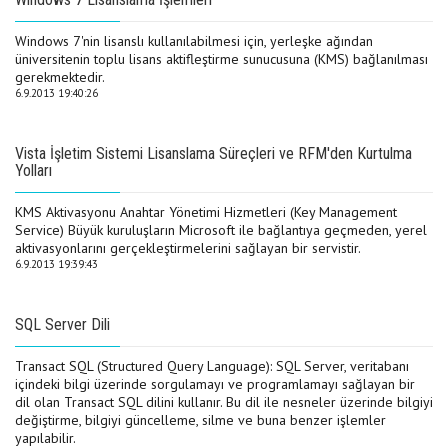
Windows 7'nin lisanslı kullanılabilmesi için, yerleşke ağından
üniversitenin toplu lisans aktifleştirme sunucusuna (KMS) bağlanılması
gerekmektedir.
6.9.2013 19:40:26
Vista İşletim Sistemi Lisanslama Süreçleri ve RFM'den Kurtulma
Yolları
KMS Aktivasyonu Anahtar Yönetimi Hizmetleri (Key Management
Service) Büyük kuruluşların Microsoft ile bağlantıya geçmeden, yerel
aktivasyonlarını gerçekleştirmelerini sağlayan bir servistir.
6.9.2013 19:39:43
SQL Server Dili
Transact SQL (Structured Query Language): SQL Server, veritabanı
içindeki bilgi üzerinde sorgulamayı ve programlamayı sağlayan bir
dil olan Transact SQL dilini kullanır. Bu dil ile nesneler üzerinde bilgiyi
değiştirme, bilgiyi güncelleme, silme ve buna benzer işlemler
yapılabilir.