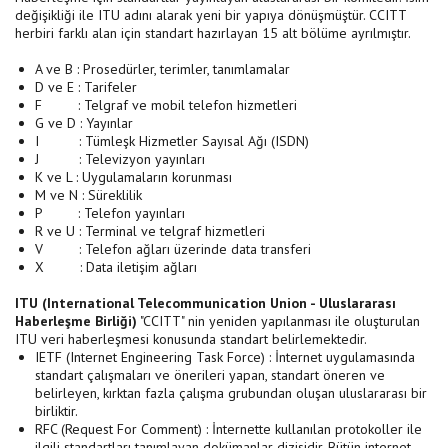
değişikliği ile ITU adını alarak yeni bir yapıya dönüşmüştür. CCITT
herbiri farklı alan için standart hazırlayan 15 alt bölüme ayrılmıştır.
A ve B : Prosedürler, terimler, tanımlamalar
D ve E : Tarifeler
F : Telgraf ve mobil telefon hizmetleri
G ve D : Yayınlar
I : Tümleşk Hizmetler Sayısal Ağı (ISDN)
J : Televizyon yayınları
K ve L : Uygulamaların korunması
M ve N : Süreklilik
P : Telefon yayınları
R ve U : Terminal ve telgraf hizmetleri
V : Telefon ağları üzerinde data transferi
X : Data iletişim ağları
ITU (International Telecommunication Union - Uluslararası
Haberleşme Birliği)
"CCITT" nin yeniden yapılanması ile oluşturulan
ITU veri haberleşmesi konusunda standart belirlemektedir.
IETF (Internet Engineering Task Force) : İnternet uygulamasında
standart çalışmaları ve önerileri yapan, standart öneren ve
belirleyen, kırktan fazla çalışma grubundan oluşan uluslararası bir
birliktir.
RFC (Request For Comment) : İnternette kullanılan protokoller ile
ilgili standartları tanımlayan dokümanlar dizisidir. Bütün internet