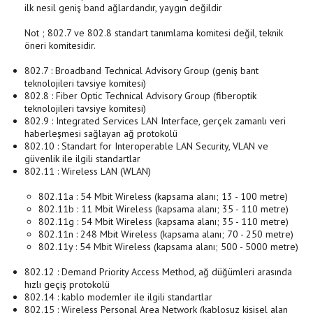
ilk nesil geniş band ağlardandır, yaygın değildir
Not ; 802.7 ve 802.8 standart tanımlama komitesi değil, teknik
öneri komitesidir.
802.7 : Broadband Technical Advisory Group (geniş bant
teknolojileri tavsiye komitesi)
802.8 : Fiber Optic Technical Advisory Group (fiberoptik
teknolojileri tavsiye komitesi)
802.9 : Integrated Services LAN Interface, gerçek zamanlı veri
haberleşmesi sağlayan ağ protokolü
802.10 : Standart for Interoperable LAN Security, VLAN ve
güvenlik ile ilgili standartlar
802.11 : Wireless LAN (WLAN)
802.11a : 54 Mbit Wireless (kapsama alanı; 13 - 100 metre)
802.11b : 11 Mbit Wireless (kapsama alanı; 35 - 110 metre)
802.11g : 54 Mbit Wireless (kapsama alanı; 35 - 110 metre)
802.11n : 248 Mbit Wireless (kapsama alanı; 70 - 250 metre)
802.11y : 54 Mbit Wireless (kapsama alanı; 500 - 5000 metre)
802.12 : Demand Priority Access Method, ağ düğümleri arasında
hızlı geçiş protokolü
802.14 : kablo modemler ile ilgili standartlar
802.15 : Wireless Personal Area Network (kablosuz kişisel alan