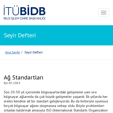
Toggl
naviga
Seyir Defteri
Ana Sayfa
/
Seyir Defteri
Ağ Standartları
Eyl 07, 2013
Son 20-30 yıl içerisinde bilgisayarlardaki gelişmenin yanı sıra
bilgisayar ağlarında da çok büyük gelişmeler yaşandı. İlk yıllarda her
üretici kendine ait bir standart geliştiriyordu. Bu da birbiriyle uyumsuz
birçok bilgisayar ağının oluşmasına sebep oldu. Böyle problemleri
ortadan kaldırmak amacıyla ISO (International Standarts Organization