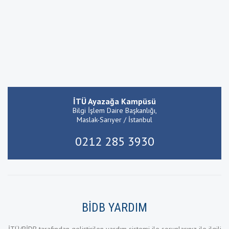
İTÜ Ayazağa Kampüsü
Bilgi İşlem Daire Başkanlığı,
Maslak-Sarıyer / İstanbul
0212 285 3930
BİDB YARDIM