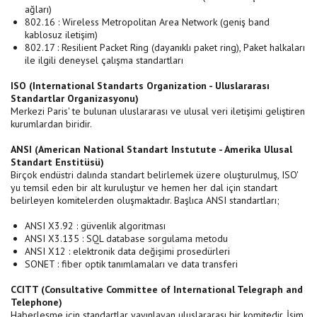
ağları)
802.16 : Wireless Metropolitan Area Network (geniş band
kablosuz iletişim)
802.17 : Resilient Packet Ring (dayanıklı paket ring), Paket halkaları
ile ilgili deneysel çalışma standartları
ISO (International Standarts Organization - Uluslararası
Standartlar Organizasyonu
)
Merkezi Paris' te bulunan uluslararası ve ulusal veri iletişimi geliştiren
kurumlardan biridir.
ANSI (American National Standart Instutute - Amerika Ulusal
Standart Enstitüsü)
Birçok endüstri dalında standart belirlemek üzere oluşturulmuş, ISO'
yu temsil eden bir alt kuruluştur ve hemen her dal için standart
belirleyen komitelerden oluşmaktadır. Başlıca ANSI standartları;
ANSI X3.92 : güvenlik algoritması
ANSI X3.135 : SQL database sorgulama metodu
ANSI X12 : elektronik data değişimi prosedürleri
SONET : fiber optik tanımlamaları ve data transferi
CCITT (Consultative Committee of International Telegraph and
Telephone)
Haberleşme için standartlar yayınlayan uluslararası bir komitedir. İsim