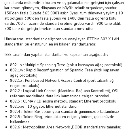
çok alanda mühendislik kuram ve uygulamalarının gelişimi için çalışan,
kar amacı gütmeyen, dünyanın en büyük teknik organizasyonudur.
150’den fazla ülkede 365.000’i aşkın üyesi, tüm dünyaya yayılmış 10
alt bölgesi, 300’den fazla şubesi ve 1400’den fazla öğrenci kolu
vardır. 700’ün üzerinde standart üretme grubu vardır. 900 tane aktif,
700 tane de geliştirilmekte olan standartı mevcuttur.
Uluslararası standartlar geliştiren ve onaylayan IEEE'nin 802.X LAN
standartları bu enstitünün en iyi bilinen standartlarıdır.
IEEE tarafından yapılan standartlar ve kapsamları aşağıdadır:
802.1s : Multiple Spanning Tree (çoklu kapsayan ağaç protokolü)
802.1w : Rapid Reconfiguration of Spannig Tree (hızlı kapsayan
ağaç protokolü)
802.1x : Port-based Network Access Control (port tabanlı ağ
erişim protokolü)
802.2 : Logical Link Control (Mantıksal Bağlantı Kontrolleri), OSI
referans modelinde data link katmanında çalışan protokol
802.3 : CSMA / CD erişim metodu, standart Ethernet protokolü
802.3ae : 10 gigabit Ethernet standardı
802.4 : Token Bus, Jeton yolu standardı, günümüzde kullanılmaz
802.5 : Token Ring, jeton aktarım erişim yöntemi, günümüzde
kullanılmaz
802.6 : Metropolitan Area Network ,DQDB standartlarını tanımlar,