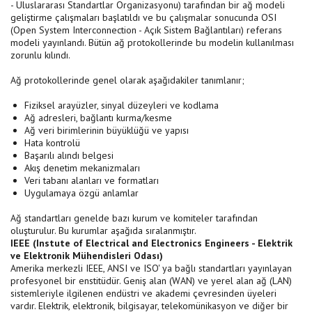
- Uluslararası Standartlar Organizasyonu) tarafından bir ağ modeli
geliştirme çalışmaları başlatıldı ve bu çalışmalar sonucunda OSI
(Open System Interconnection - Açık Sistem Bağlantıları) referans
modeli yayınlandı. Bütün ağ protokollerinde bu modelin kullanılması
zorunlu kılındı.
Ağ protokollerinde genel olarak aşağıdakiler tanımlanır;
Fiziksel arayüzler, sinyal düzeyleri ve kodlama
Ağ adresleri, bağlantı kurma/kesme
Ağ veri birimlerinin büyüklüğü ve yapısı
Hata kontrolü
Başarılı alındı belgesi
Akış denetim mekanizmaları
Veri tabanı alanları ve formatları
Uygulamaya özgü anlamlar
Ağ standartları genelde bazı kurum ve komiteler tarafından
oluşturulur. Bu kurumlar aşağıda sıralanmıştır.
IEEE (Instute of Electrical and Electronics Engineers - Elektrik
ve Elektronik Mühendisleri Odası
)
Amerika merkezli IEEE, ANSI ve ISO' ya bağlı standartları yayınlayan
profesyonel bir enstitüdür. Geniş alan (WAN) ve yerel alan ağ (LAN)
sistemleriyle ilgilenen endüstri ve akademi çevresinden üyeleri
vardır. Elektrik, elektronik, bilgisayar, telekomünikasyon ve diğer bir