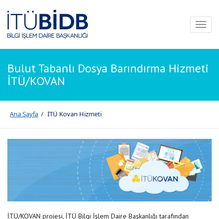
Toggl
naviga
Bulut Tabanlı Dosya Barındırma Hizmeti
İTÜ/KOVAN
Ana Sayfa
/
İTÜ Kovan Hizmeti
İTÜ/KOVAN projesi, İTÜ Bilgi İşlem Daire Başkanlığı tarafından