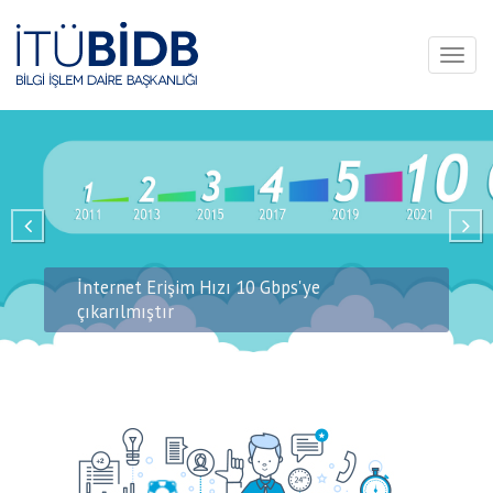
Toggl
naviga
İnternet Erişim Hızı 10 Gbps'ye
çıkarılmıştır