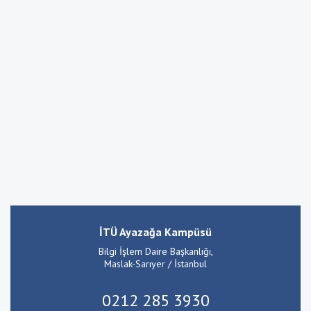
İTÜ Ayazağa Kampüsü
Bilgi İşlem Daire Başkanlığı,
Maslak-Sarıyer / İstanbul
0212 285 3930