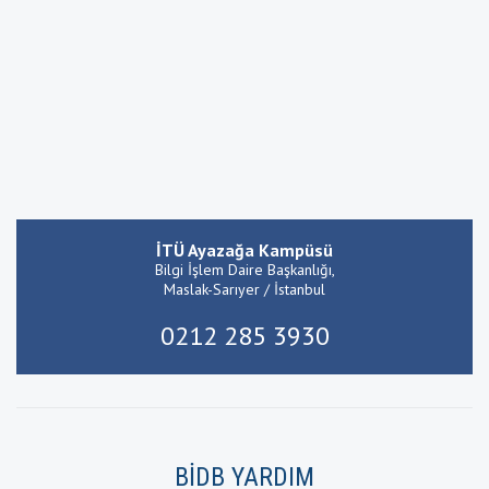
İTÜ Ayazağa Kampüsü
Bilgi İşlem Daire Başkanlığı,
Maslak-Sarıyer / İstanbul
0212 285 3930
BİDB YARDIM