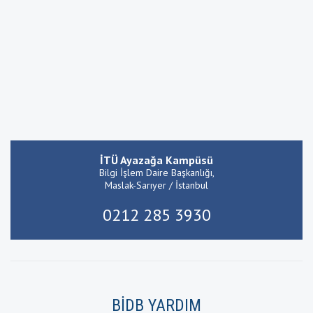
İTÜ Ayazağa Kampüsü
Bilgi İşlem Daire Başkanlığı,
Maslak-Sarıyer / İstanbul
0212 285 3930
BİDB YARDIM