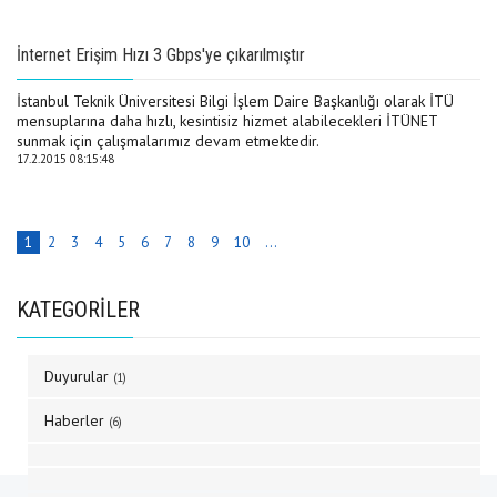
İnternet Erişim Hızı 3 Gbps'ye çıkarılmıştır
İstanbul Teknik Üniversitesi Bilgi İşlem Daire Başkanlığı olarak İTÜ
mensuplarına daha hızlı, kesintisiz hizmet alabilecekleri İTÜNET
sunmak için çalışmalarımız devam etmektedir.
17.2.2015 08:15:48
1
2
3
4
5
6
7
8
9
10
...
KATEGORİLER
Duyurular
(1)
Haberler
(6)