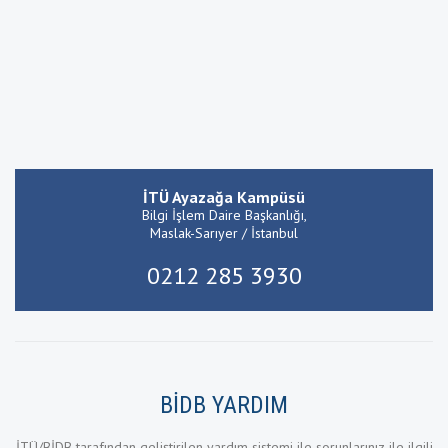
İTÜ Ayazağa Kampüsü
Bilgi İşlem Daire Başkanlığı,
Maslak-Sarıyer / İstanbul
0212 285 3930
BİDB YARDIM
İTÜ/BİDB tarafından geliştirilen yardım sistemi ile sorunlarınız ile ilgili