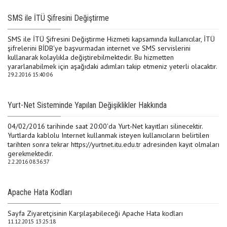
SMS ile İTÜ Şifresini Değiştirme
SMS ile İTÜ Şifresini Değiştirme Hizmeti kapsamında kullanıcılar, İTÜ
şifrelerini BİDB'ye başvurmadan internet ve SMS servislerini
kullanarak kolaylıkla değiştirebilmektedir. Bu hizmetten
yararlanabilmek için aşağıdaki adımları takip etmeniz yeterli olacaktır.
29.2.2016 15:40:06
Yurt-Net Sisteminde Yapılan Değişiklikler Hakkında
04/02/2016 tarihinde saat 20:00'da Yurt-Net kayıtları silinecektir.
Yurtlarda kablolu Internet kullanmak isteyen kullanıcıların belirtilen
tarihten sonra tekrar https://yurtnet.itu.edu.tr adresinden kayıt olmaları
gerekmektedir.
2.2.2016 08:36:37
Apache Hata Kodları
Sayfa Ziyaretçisinin Karşılaşabileceği Apache Hata kodları
11.12.2015 13:25:18