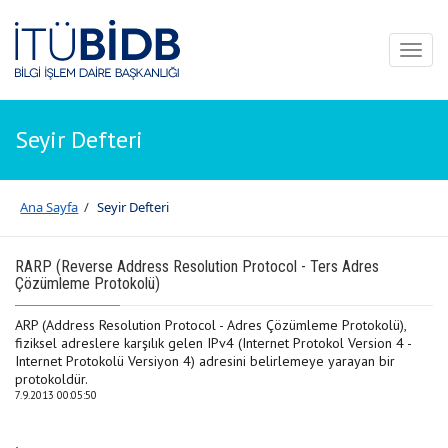
Toggl
naviga
Seyir Defteri
Ana Sayfa
/
Seyir Defteri
RARP (Reverse Address Resolution Protocol - Ters Adres
Çözümleme Protokolü)
ARP (Address Resolution Protocol - Adres Çözümleme Protokolü),
fiziksel adreslere karşılık gelen IPv4 (Internet Protokol Version 4 -
Internet Protokolü Versiyon 4) adresini belirlemeye yarayan bir
protokoldür.
7.9.2013 00:05:50