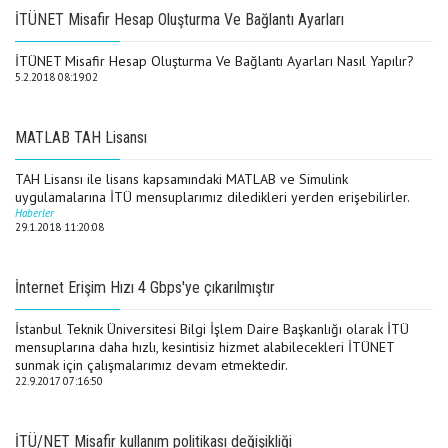
İTÜNET Misafir Hesap Oluşturma Ve Bağlantı Ayarları
İTÜNET Misafir Hesap Oluşturma Ve Bağlantı Ayarları Nasıl Yapılır?
5.2.2018 08:19:02
MATLAB TAH Lisansı
TAH Lisansı ile lisans kapsamındaki MATLAB ve Simulink
uygulamalarına İTÜ mensuplarımız diledikleri yerden erişebilirler.
Haberler
29.1.2018 11:20:08
İnternet Erişim Hızı 4 Gbps'ye çıkarılmıştır
İstanbul Teknik Üniversitesi Bilgi İşlem Daire Başkanlığı olarak İTÜ
mensuplarına daha hızlı, kesintisiz hizmet alabilecekleri İTÜNET
sunmak için çalışmalarımız devam etmektedir.
22.9.2017 07:16:50
İTÜ/NET Misafir kullanım politikası değişikliği